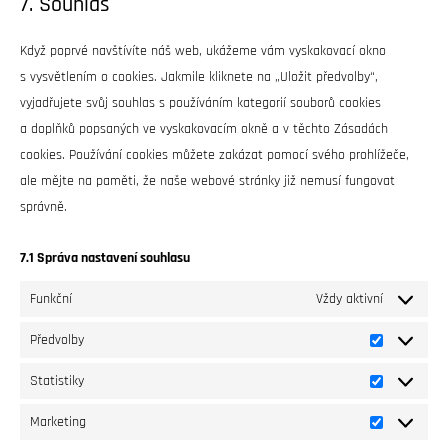
7. Souhlas
Když poprvé navštívíte náš web, ukážeme vám vyskakovací okno
s vysvětlením o cookies. Jakmile kliknete na „Uložit předvolby“,
vyjadřujete svůj souhlas s používáním kategorií souborů cookies
a doplňků popsaných ve vyskakovacím okně a v těchto Zásadách
cookies. Používání cookies můžete zakázat pomocí svého prohlížeče,
ale mějte na paměti, že naše webové stránky již nemusí fungovat
správně.
7.1 Správa nastavení souhlasu
Funkční
Vždy aktivní
Předvolby
Statistiky
Marketing