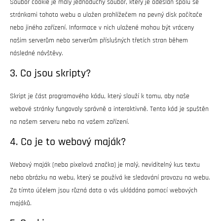
Soubor cookie je malý jednoduchý soubor, který je odeslán spolu se
stránkami tohoto webu a uložen prohlížečem na pevný disk počítače
nebo jiného zařízení. Informace v nich uložené mohou být vráceny
našim serverům nebo serverům příslušných třetích stran během
následné návštěvy.
3. Co jsou skripty?
Skript je část programového kódu, který slouží k tomu, aby naše
webové stránky fungovaly správně a interaktivně. Tento kód je spuštěn
na našem serveru nebo na vašem zařízení.
4. Co je to webový maják?
Webový maják (nebo pixelová značka) je malý, neviditelný kus textu
nebo obrázku na webu, který se používá ke sledování provozu na webu.
Za tímto účelem jsou různá data o vás ukládána pomocí webových
majáků.