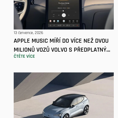
13 července, 2026
APPLE MUSIC MÍŘÍ DO VÍCE NEŽ DVOU
MILIONŮ VOZŮ VOLVO S PŘEDPLATNÝM
ČTĚTE VÍCE
AŽ NA TŘI MĚSÍCE ZDARMA