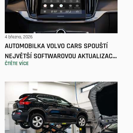
4 března, 2026
AUTOMOBILKA VOLVO CARS SPOUŠTÍ
NEJVĚTŠÍ SOFTWAROVOU AKTUALIZACI
ČTĚTE VÍCE
VZDÁLENÝM PŘÍSTUPEM VE SVÉ
HISTORII A PŘINÁŠÍ KOMPLEXNÍ
VYLEPŠENÍ UŽIVATELSKÉHO PROSTŘEDÍ