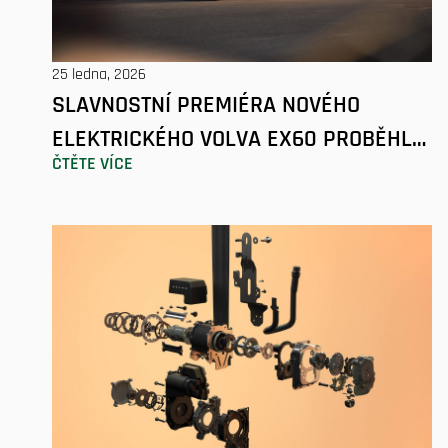
25 ledna, 2026
SLAVNOSTNÍ PREMIÉRA NOVÉHO
ELEKTRICKÉHO VOLVA EX60 PROBĚHLA
ČTĚTE VÍCE
VE STOCKHOLMU I V PRAZE