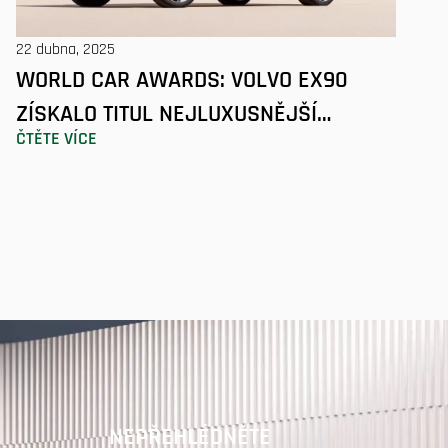
22 dubna, 2025
WORLD CAR AWARDS: VOLVO EX90
ZÍSKALO TITUL NEJLUXUSNĚJŠÍ
ČTĚTE VÍCE
SVĚTOVÝ VŮZ
NEPŘEHLÉDNĚTE