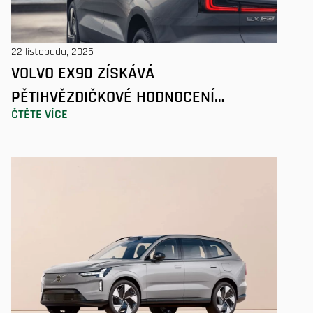
22 listopadu, 2025
VOLVO EX90 ZÍSKÁVÁ
PĚTIHVĚZDIČKOVÉ HODNOCENÍ
ČTĚTE VÍCE
V BEZPEČNOSTNÍCH TESTECH EURO
NCAP