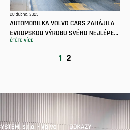
28 dubna, 2025
AUTOMOBILKA VOLVO CARS ZAHÁJILA
EVROPSKOU VÝROBU SVÉHO NEJLÉPE
ČTĚTE VÍCE
PRODÁVANÉHO ELEKTRICKÉHO SUV
EX30
1
2
STEM, s.r.o. - Volvo
ODKAZY