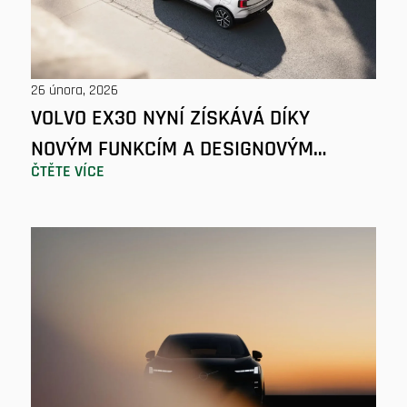
26 února, 2026
VOLVO EX30 NYNÍ ZÍSKÁVÁ DÍKY
NOVÝM FUNKCÍM A DESIGNOVÝM
ČTĚTE VÍCE
VYLEPŠENÍM NA JEŠTĚ VĚTŠÍ
ATRAKTIVITĚ